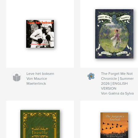
Leve het boksen
The Forget Me Not
Von Maurice
Chronicle | Summer
Maeterlinck
2026 | ENGLISH
VERSION
Von Gaëna da Sylva