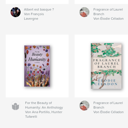
Albert est basque ?
Fragrance of Laurel
Von François
Branch
Lavergne
Von Élodie Céladon
For the Beauty of
Fragrance of Laurel
Humanity: An Anthology
Branch
Von Ana Portillo, Hunter
Von Élodie Céladon
Tufarelli