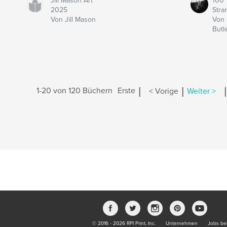
Jill Mason Art
100
2025
Stra
Von Jill Mason
Von 
Butl
|
|
|
1-20 von 120 Büchern
Erste
< Vorige
Weiter >
© 2016 - 2026 RPI Print, Inc.
Unternehmen
Jobs bei