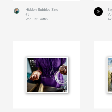
Hidden Bubbles Zine
Ea
#3
Vo
Von Cat Guffin
Ak