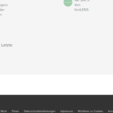
We See X
ngers
Von
Ian
femLENS
er
Letzte
 Blurb
Preise
Datenschutzbestimmungen
Impressum
Richtlinien zu Cookies
Kun