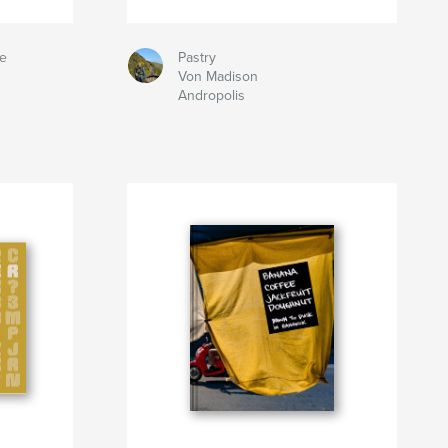
ue
Pastry
Von Madison
Andropolis