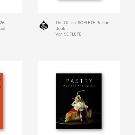
026
The Official SOFLETE Recipe
out
Book
Von SOFLETE