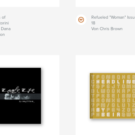
 of
Refueled "Woman" Iss
orini
18
 Dana
Von Chris Brown
ton