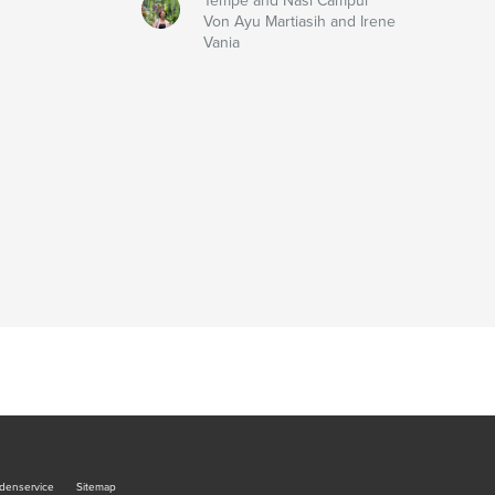
Tempe and Nasi Campur
Von Ayu Martiasih and Irene
Vania
denservice
Sitemap