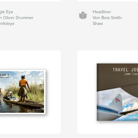
gle Eye
Headliner
n Oliver Drummer
Von Beia Smith-
infeleye
Shaw