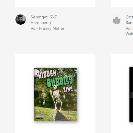
Serengeti (7x7
Cats
Hardcover)
Sant
Von Pranay Meher
Von
Wal