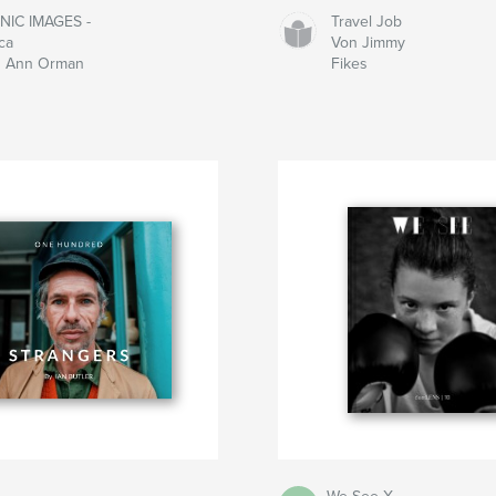
NIC IMAGES -
Travel Job
ica
Von Jimmy
 Ann Orman
Fikes