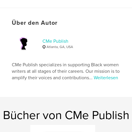
ISBN
Softcover: 9798240516948
Veröffentlichungsdatum:
Mai 24, 2026
Über den Autor
Sprache
English
Schlüsselwörter
CMe Publish
,
,
,
,
prompts
handbook
creative
writing
Atlanta, GA, USA
journal
CMe Publish specializes in supporting Black women
writers at all stages of their careers. Our mission is to
amplify their voices and contributions...
Weiterlesen
Bücher von CMe Publish