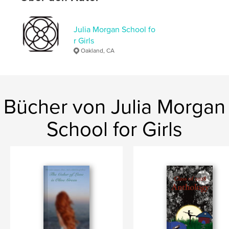
Projektoption:
13×20 cm
Seitenanzahl:
84
Julia Morgan School fo
ISBN
r Girls
Softcover: 9798240544279
Oakland, CA
Veröffentlichungsdatum:
Mai 13, 2026
Sprache
English
Schlüsselwörter
Bücher von Julia Morgan
,
,
action
mystery
intensity
School for Girls