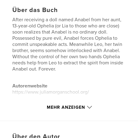
Über das Buch
After receiving a doll named Anabel from her aunt,
13-year-old Ophelia (or Lia to those who are close)
soon realizes that Anabel is no ordinary doll.
Possessed by pure evil, Anabel forces Ophelia to
commit unspeakable acts. Meanwhile Leo, her twin
brother, seems somehow interlocked with Anabel.
Without the control of her own two hands Ophelia
needs help from Leo to extract the spirit from inside
Anabel out. Forever.
Autorenwebsite
https://www.juliamorganschool.org/
MEHR ANZEIGEN
Eigenschaften und Details
Hauptkategorie:
Literatur & Fiktion
Weitere Kategorien
Krimi & Thriller
,
Sport /
Abenteuer
Über den Autor