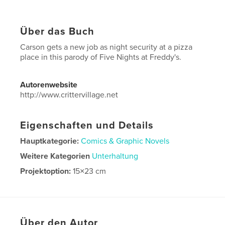
Über das Buch
Carson gets a new job as night security at a pizza
place in this parody of Five Nights at Freddy's.
Autorenwebsite
http://www.crittervillage.net
Eigenschaften und Details
Hauptkategorie:
Comics & Graphic Novels
Weitere Kategorien
Unterhaltung
Projektoption:
15×23 cm
Seitenanzahl:
28
ISBN
Softcover: 9781715028473
Veröffentlichungsdatum:
Juni 09, 2020
Über den Autor