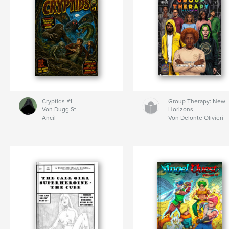
Cryptids #1
Group Therapy: New
Von Dugg St.
Horizons
Ancil
Von Delonte Olivieri