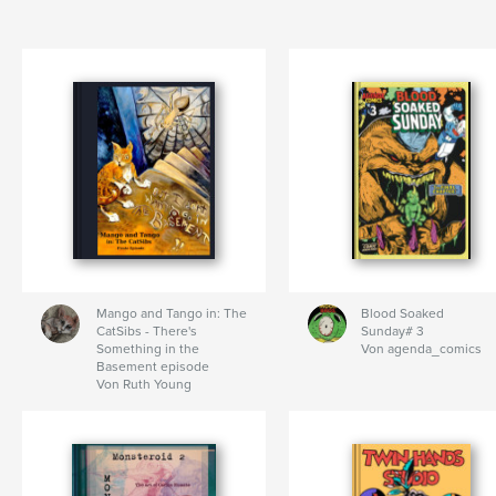
Mango and Tango in: The
Blood Soaked
CatSibs - There's
Sunday# 3
Something in the
Von agenda_comics
Basement episode
Von Ruth Young