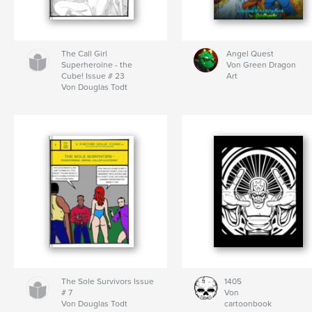
The Call Girl
Angel Quest
Superheroine - the
Von Green Dragon
Cube! Issue # 23
Art
Von Douglas Todt
The Sole Survivors Issue
1405
# 7
Von
Von Douglas Todt
cartoonbook