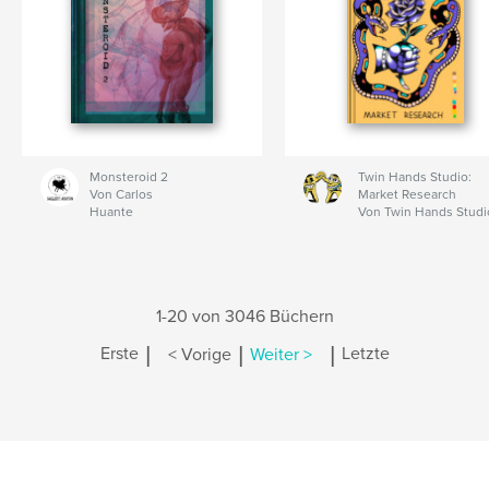
Monsteroid 2
Twin Hands Studio:
Von Carlos
Market Research
Huante
Von Twin Hands Studi
1-20 von 3046 Büchern
|
|
|
Erste
< Vorige
Weiter >
Letzte