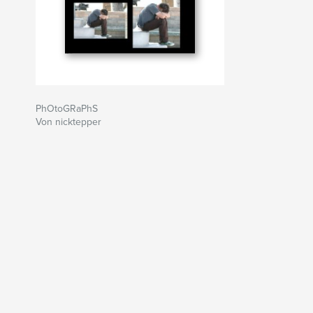
PhOtoGRaPhS
Von nicktepper