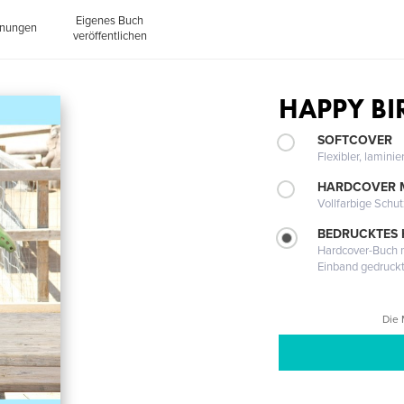
Eigenes Buch
inungen
veröffentlichen
HAPPY B
SOFTCOVER
Flexibler, lamini
HARDCOVER 
Vollfarbige Schu
BEDRUCKTES
Hardcover-Buch m
Einband gedruck
Die 