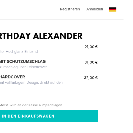
Registrieren
Anmelden
IRTHDAY ALEXANDER
21,00 €
erter Hochglanz-Einband
MIT SCHUTZUMSCHLAG
31,00 €
tzumschlag über Leinencover
 HARDCOVER
32,00 €
it vollfarbigem Design, direkt auf den
t
MwSt. wird an der Kasse aufgeschlagen.