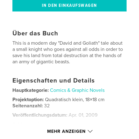
Über das Buch
This is a modern day "David and Goliath" tale about
a small knight who goes against all odds in order to
save his land from total destruction at the hands of
an army of gigantic beasts.
Eigenschaften und Details
Hauptkategorie:
Comics & Graphic Novels
Projektoption:
Quadratisch klein, 18×18 cm
Seitenanzahl:
32
Veröffentlichungsdatum:
Apr. 01, 2009
Schlüsselwörter
MEHR ANZEIGEN
,
,
savannah college of art and design
children's book