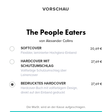
VORSCHAU
The People Eaters
von
Alexander Collins
SOFTCOVER
20,69 €
Flexibler, laminierter Hochglanz-Einband
HARDCOVER MIT
27,69 €
SCHUTZUMSCHLAG
Vollfarbige Schutzumschlag über
Leinencover
BEDRUCKTES HARDCOVER
27,69 €
Hardcover-Buch mit vollfarbigem Design,
direkt auf den Einband gedruckt
Die MwSt. wird an der Kasse aufgeschlagen.