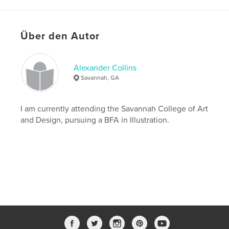
fiction
,
Über den Autor
poem
,
illustration
,
story
,
tale
,
epic
,
hero
,
knights
,
monsters
,
Alexander Collins
beasts
,
humor
,
art
Savannah, GA
I am currently attending the Savannah College of Art
and Design, pursuing a BFA in Illustration.