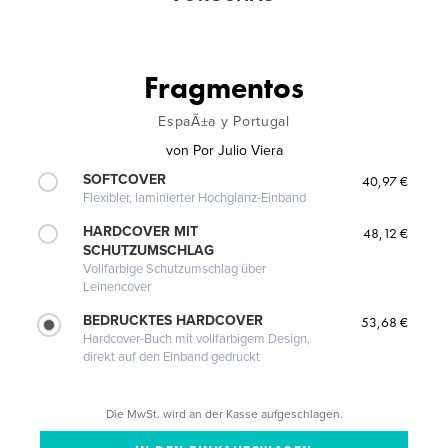
Fragmentos
EspaÃ±a y Portugal
von
Por Julio Viera
SOFTCOVER
40,97 €
Flexibler, laminierter Hochglanz-Einband
HARDCOVER MIT
48,12 €
SCHUTZUMSCHLAG
Vollfarbige Schutzumschlag über
Leinencover
BEDRUCKTES HARDCOVER
53,68 €
Hardcover-Buch mit vollfarbigem Design,
direkt auf den Einband gedruckt
Die MwSt. wird an der Kasse aufgeschlagen.