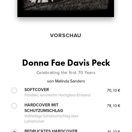
VORSCHAU
Donna Fae Davis Peck
Celebrating the first 70 Years
von
Malinda Sanders
SOFTCOVER
70,10 €
Flexibler, laminierter Hochglanz-Einband
HARDCOVER MIT
78,10 €
SCHUTZUMSCHLAG
Vollfarbige Schutzumschlag über
Leinencover
BEDRUCKTES HARDCOVER
81,10 €