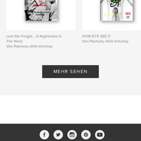
Lest We Forget... A Nightmare In
HOW EYE SEE IT
The West
Von Pashedu AHA Imhotep
Von Pashedu AHA Imhotep
MEHR SEHEN