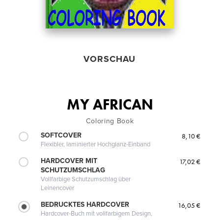
VORSCHAU
MY AFRICAN
Coloring Book
SOFTCOVER
8,10 €
Flexibler, laminierter Hochglanz-Einband
HARDCOVER MIT
17,02 €
SCHUTZUMSCHLAG
Vollfarbige Schutzumschlag über
Leinencover
BEDRUCKTES HARDCOVER
16,05 €
Hardcover-Buch mit vollfarbigem Design,