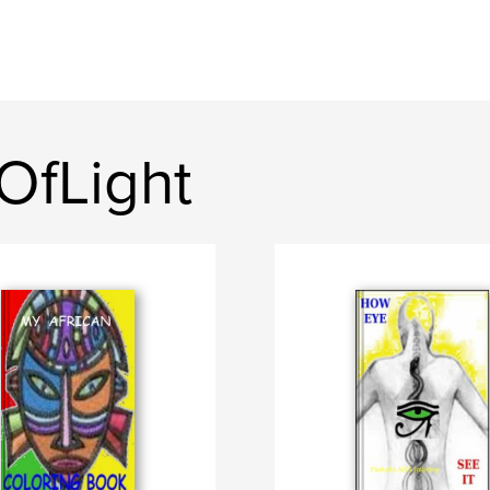
OfLight