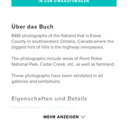
Über das Buch
B&W photographs of the flatland that is Essex
County in southwestern Ontario, Canada where the
biggest hint of hills is the highway overpasses.
The photographs include areas of Point Pelee
National Park, Cedar Creek, etc. as well as farmland.
These photographs have been exhibited in art
galleries and exhibitions.
Eigenschaften und Details
Hauptkategorie:
Kunstfotografie
Projektoption:
Standard-Querformat, 25×20 cm
MEHR ANZEIGEN
Seitenanzahl:
40