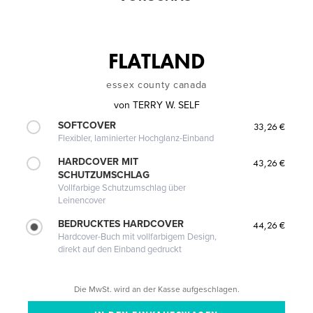
FLATLAND
essex county canada
von
TERRY W. SELF
SOFTCOVER
33,26 €
Flexibler, laminierter Hochglanz-Einband
HARDCOVER MIT
43,26 €
SCHUTZUMSCHLAG
Vollfarbige Schutzumschlag über
Leinencover
BEDRUCKTES HARDCOVER
44,26 €
Hardcover-Buch mit vollfarbigem Design,
direkt auf den Einband gedruckt
Die MwSt. wird an der Kasse aufgeschlagen.