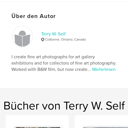
Veröffentlichungsdatum:
Mai 10, 2008
Schlüsselwörter
Über den Autor
,
,
essex county
Point Pelee National Park
Cedar Creek
Terry W. Self
Colborne, Ontario, Canada
,
black and white photography
,
landscape
,
ontario
,
canada
,
Windsor
,
marsh
,
I create fine art photographs for art gallery
exhibitions and for collectors of fine art photography.
farmland
,
B&W
Worked with B&W film, but now create...
Weiterlesen
Bücher von Terry W. Self