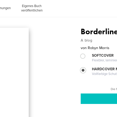
Eigenes Buch
inungen
veröffentlichen
Borderlin
A blog
von
Robyn Morris
SOFTCOVER
Flexibler, lamini
HARDCOVER 
Vollfarbige Schu
Die 