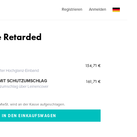
Registrieren
Anmelden
e Retarded
154,71 €
erter Hochglanz-Einband
MIT SCHUTZUMSCHLAG
161,71 €
tzumschlag über Leinencover
MwSt. wird an der Kasse aufgeschlagen.