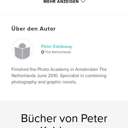
MEHR ANZEIGEN
,
,
,
,
Recursive
Philosophy
Evolution
Dead
,
Life
Photography
,
Change
,
Perpetual
Über den Autor
Peter Kaldeway
The Netherlands
Finished the Photo Academy in Amsterdam The
Netherlands June 2010. Specialist in combining
photography and graphic novels.
Bücher von Peter