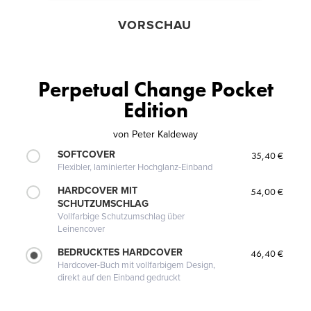
VORSCHAU
Perpetual Change Pocket
Edition
von
Peter Kaldeway
SOFTCOVER
35,40 €
Flexibler, laminierter Hochglanz-Einband
HARDCOVER MIT
54,00 €
SCHUTZUMSCHLAG
Vollfarbige Schutzumschlag über
Leinencover
BEDRUCKTES HARDCOVER
46,40 €
Hardcover-Buch mit vollfarbigem Design,
direkt auf den Einband gedruckt