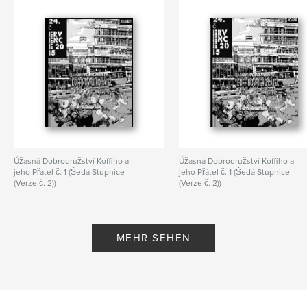
Úžasná Dobrodružství Koffiho a
Úžasná Dobrodružství Koffiho a
jeho Přátel č. 1 (Šedá Stupnice
jeho Přátel č. 1 (Šedá Stupnice
(Verze č. 2))
(Verze č. 2))
Von Prasaad Bush
Von Prasaad Bush
MEHR SEHEN