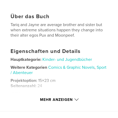
Über das Buch
Tariq and Jayne are average brother and sister but
when extreme situations happen they change into
their alter egos Pux and Moonpeef.
Eigenschaften und Details
Hauptkategorie:
Kinder- und Jugendbücher
Weitere Kategorien
Comics & Graphic Novels
,
Sport
/ Abenteuer
Projektoption:
15×23 cm
Seitenanzahl:
24
ISBN
Softcover: 9798261117308
MEHR ANZEIGEN
Veröffentlichungsdatum:
Jan. 20, 2026
Sprache
English