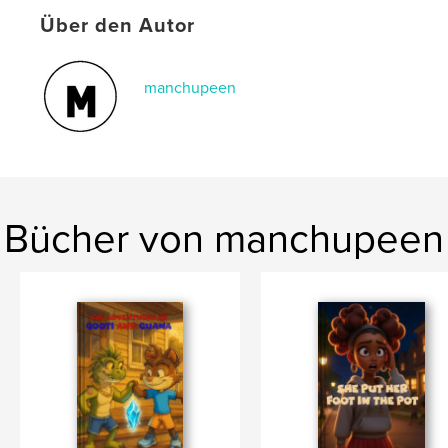
Schlüsselwörter
Über den Autor
,
,
kids books
childrens stories
childrens books
manchupeen
Bücher von manchupeen