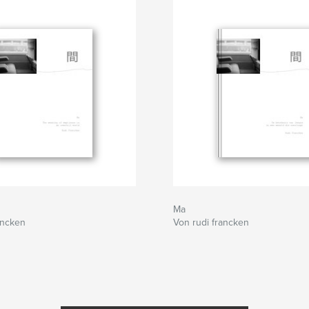
Ma
ancken
Von rudi francken