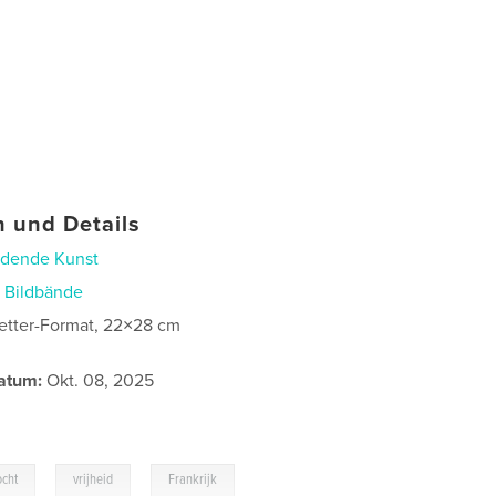
 und Details
ldende Kunst
n
Bildbände
etter-Format, 22×28 cm
atum:
Okt. 08, 2025
,
,
ocht
vrijheid
Frankrijk