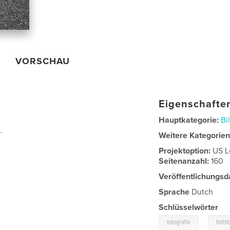
VORSCHAU
Eigenschaften
Hauptkategorie:
Bi
.
Weitere Kategorie
Projektoption:
US L
Seitenanzahl:
160
Veröffentlichungsd
Sprache
Dutch
Schlüsselwörter
,
fotografie
fietst