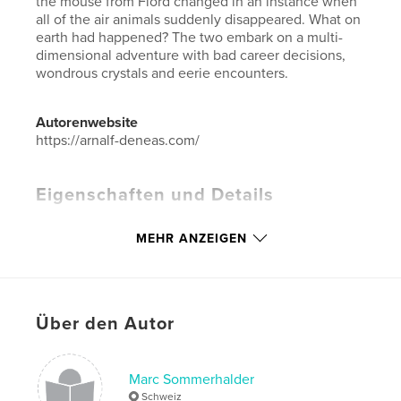
the mouse from Flord changed in an instance when
all of the air animals suddenly disappeared. What on
earth had happened? The two embark on a multi-
dimensional adventure with bad career decisions,
wondrous crystals and eerie encounters.
Autorenwebsite
https://arnalf-deneas.com/
Eigenschaften und Details
Hauptkategorie:
Comics & Graphic Novels
MEHR ANZEIGEN
Weitere Kategorien
Humor
,
Fantasy
Projektoption:
13×20 cm
Seitenanzahl:
176
Veröffentlichungsdatum:
Juli 23, 2020
Über den Autor
Sprache
English
Schlüsselwörter
Marc Sommerhalder
Schweiz
,
,
,