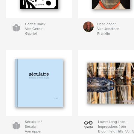
Coffee Black
DearLeader
Von Gernot
Von Jonathan
Gabriel
Franklin
Séculaire /
Lower Long Lake -
Secular
Impressions from
Von ripper
Bloomfield Hills, Vol. 