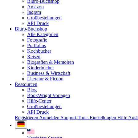
Blurb-Buchshop
Amazon
Ingram
Großbestellungen
API Druck
Blurb-Buchshop
Alle Kategorien
Fotografie
Portfolios
Kochbücher
Reisen
Biografien & Memoiren
Kinderbücher
Business & Wirtschaft
Literatur & Fiction
Ressourcen
Blog
BookWright Vorlagen
Hilfe-Center
Großbestellungen
API Druck
Registrieren
Anmelden
Support-Tools
Einstellungen
Hilfe
Ausl