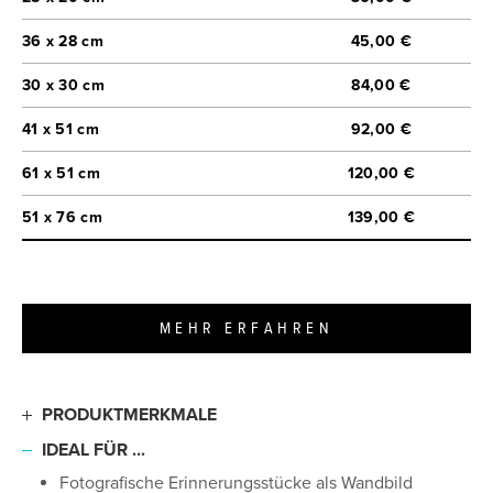
36 x 28 cm
45,00 €
30 x 30 cm
84,00 €
41 x 51 cm
92,00 €
61 x 51 cm
120,00 €
51 x 76 cm
139,00 €
MEHR ERFAHREN
PRODUKTMERKMALE
Leinwand in Museumsqualität (370 g/m²)
IDEAL FÜR ...
2/1-Oxford-Gewebe mit strukturierter Oberfläche
Fotografische Erinnerungsstücke als Wandbild