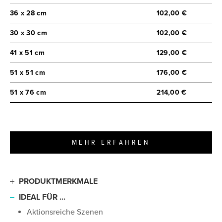
36 x 28 cm
102,00 €
30 x 30 cm
102,00 €
41 x 51 cm
129,00 €
51 x 51 cm
176,00 €
51 x 76 cm
214,00 €
MEHR ERFAHREN
PRODUKTMERKMALE
Hochwertiges, kristallklares Foto-Acrylglas
IDEAL FÜR ...
Drei rückseitige Paneele für Schutz und
Aktionsreiche Szenen
Undurchsichtigkeit