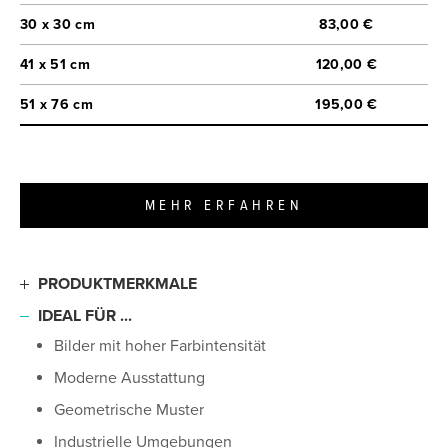
30 x 30 cm
83,00 €
41 x 51 cm
120,00 €
51 x 76 cm
195,00 €
MEHR ERFAHREN
PRODUKTMERKMALE
Extra dünne Aluminiumplatte
IDEAL FÜR ...
Abgerundete, glatte Kanten
Bilder mit hoher Farbintensität
Besonders lebendige, klare Bilder
Moderne Ausstattung
Originalgetreue Farbreproduktion
Geometrische Muster
Hochglanzbeschichtung
Industrielle Umgebungen