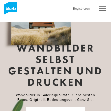
Skip
to
Registrieren
main
content
WANDBILDER
SELBST
GESTALTEN UND
DRUCKEN
Wandbilder in Galeriequalität für Ihre besten
Fotos. Originell. Bedeutungsvoll. Ganz Sie.