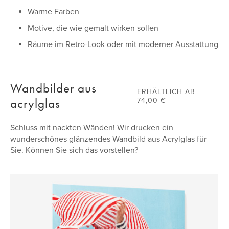
Seidenmatte Beschichtung für leichten Glanz
Warme Farben
Tinten auf Basis umweltfreundlicher Lösungsmittel, für
Motive, die wie gemalt wirken sollen
Farbechtheit ausgehärtet
Räume im Retro-Look oder mit moderner Ausstattung
3,81 cm starker Keilrahmen aus FSC-zertifiziertem
Kiefernholz
Ohne optische Aufheller hergestellt
Wandbilder aus
ERHÄLTLICH AB
Mit montierten Gummi-Abstandhaltern und Aufhänger
acrylglas
74,00 €
Schluss mit nackten Wänden! Wir drucken ein
wunderschönes glänzendes Wandbild aus Acrylglas für
Sie. Können Sie sich das vorstellen?