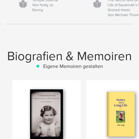
Von Holly Jo
Life of Savannah’s
Denny
Storied Hotel
Von Michael Thom
Biografien & Memoiren
Eigene Memoiren gestalten