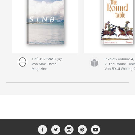
sinθ #37 "VAST 大"
Inkblot- Volume 4,
Von Sine Theta
2: The Round Tabl
Magazine
Von BYUI Writing 