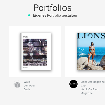
Portfolios
Eigenes Portfolio gestalten
Walls
Lions Art Magazine
Von Paul
#39
Davis
Von LIONS Art
Magazine