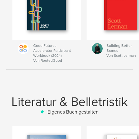
Good Futures
Building Better
Accelerator Participant
Brands
Workbook (2024)
Von Scott Lerman
Von RootedGood
Literatur & Belletristik
Eigenes Buch gestalten