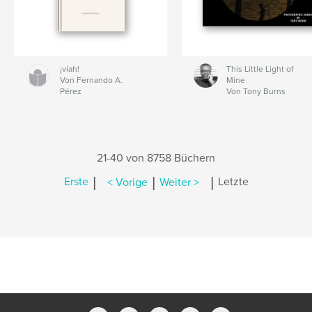
¡víah!
This Little Light of
Von Fernando A.
Mine
Pérez
Von Tony Burns
21-40 von 8758 Büchern
|
|
|
Erste
< Vorige
Weiter >
Letzte