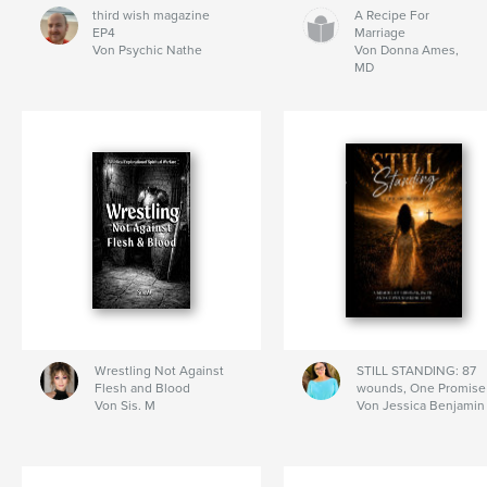
third wish magazine
A Recipe For
EP4
Marriage
Von Psychic Nathe
Von Donna Ames,
MD
Wrestling Not Against
STILL STANDING: 87
Flesh and Blood
wounds, One Promise
Von Sis. M
Von Jessica Benjamin