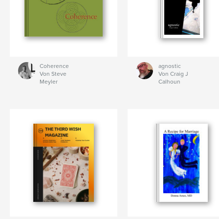
Coherence
agnostic
Von Steve
Von Craig J
Meyler
Calhoun