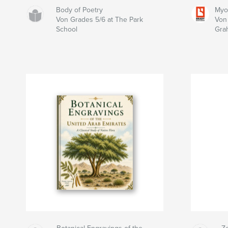
Body of Poetry
Myo
Von Grades 5/6 at The Park
Von
School
Gra