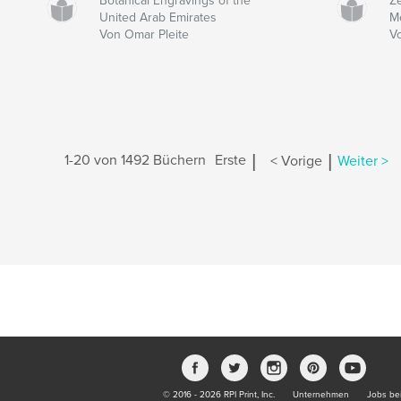
Botanical Engravings of the
Z
United Arab Emirates
M
Von Omar Pleite
V
|
|
1-20 von 1492 Büchern
Erste
< Vorige
Weiter >
© 2016 - 2026 RPI Print, Inc.
Unternehmen
Jobs bei