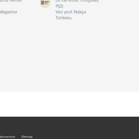
zine Winter
Le carrefour congolais
11(2)
 Magazine
Von prof. Ndaya
Tshiteku
denservice
Sitemap