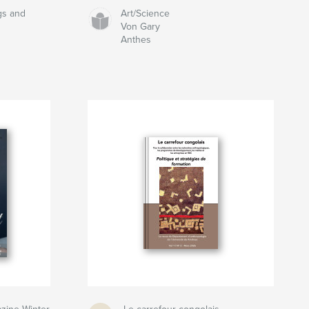
gs and
Art/Science
Von Gary
Anthes