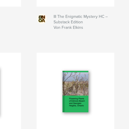
III The Enigmatic Mystery HC –
Substack Edition
Von Frank Elkins