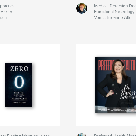
practics
Medical Detection Do
 Ahren
Functional Neurology
ham
Von J. Breanne Alter