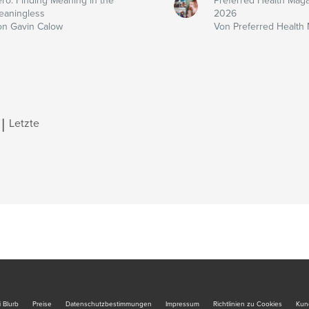
ero: Finding Meaning in the
Preferred Health Maga
eaningless
2026
on Gavin Calow
Von Preferred Health
|
Letzte
 Blurb
Preise
Datenschutzbestimmungen
Impressum
Richtlinien zu Cookies
Kun