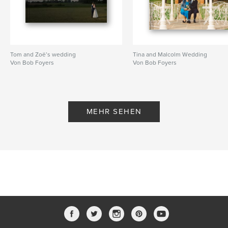
Tom and Zoë’s wedding
Tina and Malcolm Wedding
Von Bob Foyers
Von Bob Foyers
MEHR SEHEN