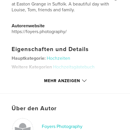
at Easton Grange in Suffolk. A beautiful day with
Louise, Tom, friends and family.
Autorenwebsite
https://foyers.photography/
Eigenschaften und Details
Hauptkategorie:
Hochzeiten
Weitere Kategorien
Hochzeitsgästebuch
Projektoption:
Querformat groß, 33×28 cm
MEHR ANZEIGEN
Seitenanzahl:
44
Veröffentlichungsdatum:
Feb. 24, 2020
Sprache
English
Schlüsselwörter
Über den Autor
,
,
Easton Grange
Suffolk
wedding
Foyers Photography