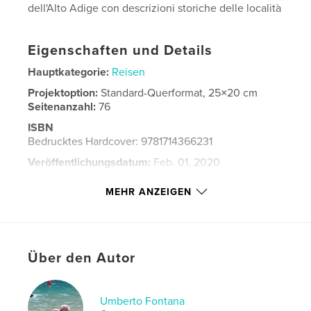
dell'Alto Adige con descrizioni storiche delle località
Eigenschaften und Details
Hauptkategorie:
Reisen
Projektoption:
Standard-Querformat, 25×20 cm
Seitenanzahl:
76
ISBN
Bedrucktes Hardcover: 9781714366231
Veröffentlichungsdatum:
Feb. 01, 2020
Sprache
Italian
MEHR ANZEIGEN
Schlüsselwörter
,
,
,
,
renon
merano
bolzano
alto adige
sud tirol
Über den Autor
Umberto Fontana