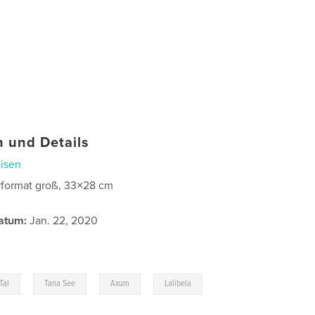
 und Details
isen
format groß, 33×28 cm
atum:
Jan. 22, 2020
,
,
,
Tal
Tana See
Axum
Lalibela