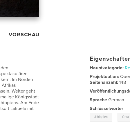
VORSCHAU
Eigenschaften
 den
Hauptkategorie:
Re
spektakulären
Projektoption:
Quer
kern. Im Norden
Seitenanzahl:
148
 Afrikas
seln. Weiter geht
Veröffentlichungsd
emalige Königsstadt
Sprache
German
thiopiens. Am Ende
tsort Lalibela mit
Schlüsselwörter
,
Äthiopien
Oma 