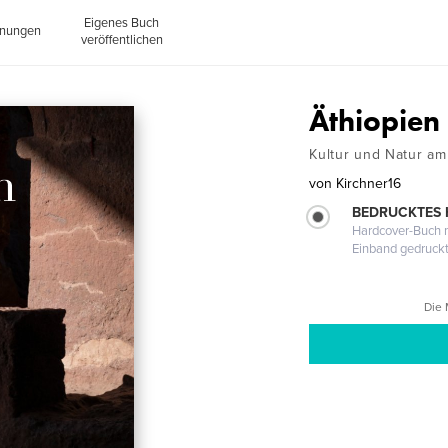
Eigenes Buch
inungen
veröffentlichen
Äthiopien
Kultur und Natur am
von
Kirchner16
BEDRUCKTES
Hardcover-Buch m
Einband gedruck
Die 