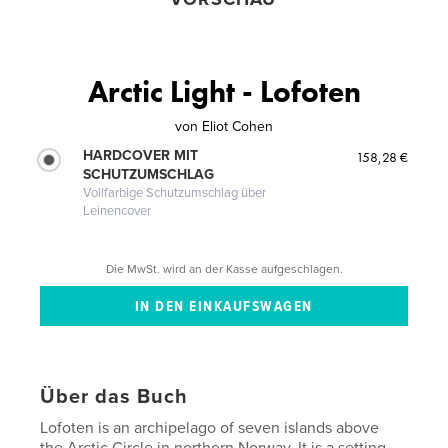
Arctic Light - Lofoten
von
Eliot Cohen
HARDCOVER MIT
158,28 €
SCHUTZUMSCHLAG
Vollfarbige Schutzumschlag über
Leinencover
Die MwSt. wird an der Kasse aufgeschlagen.
Über das Buch
Lofoten is an archipelago of seven islands above
the Arctic Circle in northern Norway. It is a setting