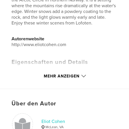
where the mountains rise dramatically at the water's
edge. Winter snows add a powdery coating to the
rock, and the light glows warmly early and late.
Enjoy these winter scenes from Lofoten.
Autorenwebsite
http://www.eliotcohen.com
Eigenschaften und Details
Hauptkategorie:
Kunst & Fotografie
MEHR ANZEIGEN
Weitere Kategorien
Kunstfotografie
Projektoption:
Querformat groß, 33×28 cm
Seitenanzahl:
78
Veröffentlichungsdatum:
Jan. 15, 2020
Über den Autor
Sprache
English
Schlüsselwörter
Eliot Cohen
McLean, VA
,
,
,
,
Lofoten
Reine
Sakrisoy
Hamnøy