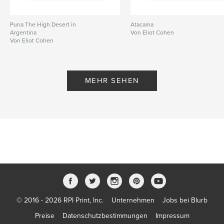
Puna The High Desert in
Atacama
Argentina
Von Eliot Cohen
Von Eliot Cohen
MEHR SEHEN
© 2016 - 2026 RPI Print, Inc.
Unternehmen
Jobs bei Blurb
Preise
Datenschutzbestimmungen
Impressum