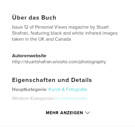
Über das Buch
Issue 12 of Personal Views magazine by Stuart
Shafran, featuring black and white infrared images
taken in the UK and Canada
Autorenwebsite
http://stuartshafran.wixsite.com/photography
Eigenschaften und Details
Hauptkategorie:
Kunst & Fotografie
Weitere Kategorien
Kunstfotografie
Projektoption:
US Letter-Format, 22×28 cm
MEHR ANZEIGEN
Seitenanzahl:
40
Veröffentlichungsdatum:
Dez. 14, 2019
Sprache
English