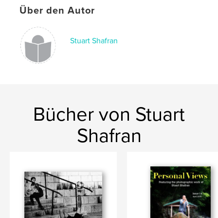
Schlüsselwörter
Über den Autor
,
,
,
,
IR
infrared
images
photos
Stuart Shafran
photography
Bücher von Stuart
Shafran