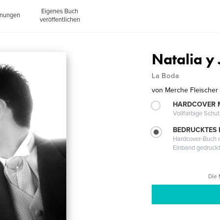
Eigenes Buch
inungen
veröffentlichen
Natalia y
La Boda
von
Merche Fleischer
HARDCOVER 
Vollfarbige Schu
BEDRUCKTES
Hardcover-Buch m
Einband gedruck
Die 