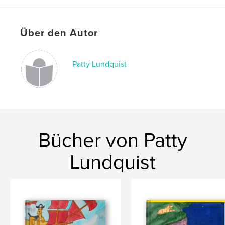
ISBN
Bedrucktes Hardcover: 9780464643883
Über den Autor
Softcover: 9780464643876
Veröffentlichungsdatum:
Dez. 01, 2019
Patty Lundquist
Sprache
English
Schlüsselwörter
,
,
,
,
Family
Nature
Fantasy
Adventure
Animals
Bücher von Patty
Lundquist