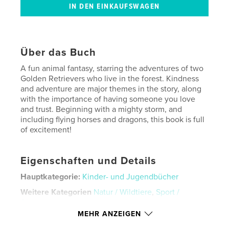
Über das Buch
A fun animal fantasy, starring the adventures of two
Golden Retrievers who live in the forest. Kindness
and adventure are major themes in the story, along
with the importance of having someone you love
and trust. Beginning with a mighty storm, and
including flying horses and dragons, this book is full
of excitement!
Eigenschaften und Details
Hauptkategorie:
Kinder- und Jugendbücher
Weitere Kategorien
Natur / Wildtiere
,
Sport /
Abenteuer
MEHR ANZEIGEN
Projektoption:
Standard-Hochformat, 20×25 cm
Seitenanzahl:
26