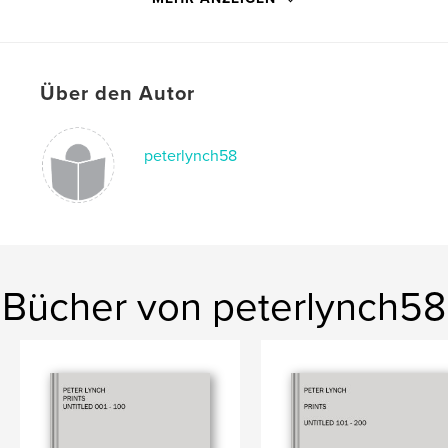
Seitenanzahl:
118
ISBN
Bedrucktes Hardcover: 9780464610960
Veröffentlichungsdatum:
Nov. 27, 2019
Über den Autor
Sprache
English
Schlüsselwörter
peterlynch58
,
,
art
photography
Air
Bücher von peterlynch58