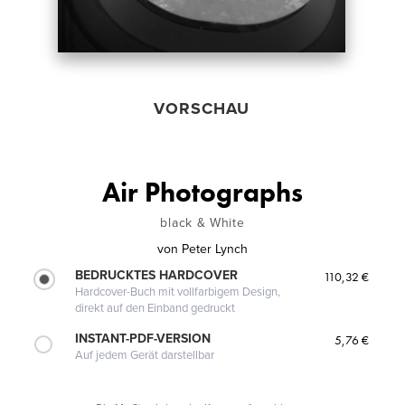
VORSCHAU
Air Photographs
black & White
von
Peter Lynch
BEDRUCKTES HARDCOVER
110,32 €
Hardcover-Buch mit vollfarbigem Design,
direkt auf den Einband gedruckt
INSTANT-PDF-VERSION
5,76 €
Auf jedem Gerät darstellbar