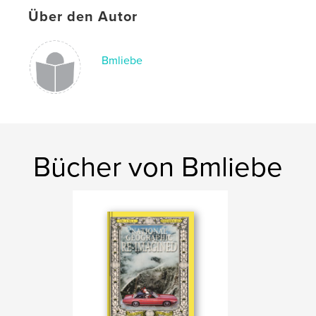
Softcover: 9780464587675
Über den Autor
Veröffentlichungsdatum:
Nov. 24, 2019
Sprache
English
Bmliebe
Schlüsselwörter
,
glimpsesintoheaven
benjaminmlieber
Bücher von Bmliebe