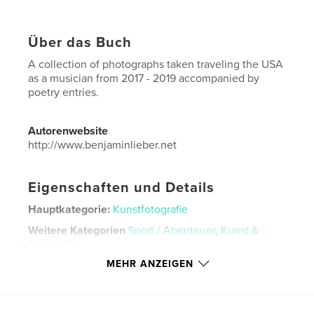
Über das Buch
A collection of photographs taken traveling the USA
as a musician from 2017 - 2019 accompanied by
poetry entries.
Autorenwebsite
http://www.benjaminlieber.net
Eigenschaften und Details
Hauptkategorie:
Kunstfotografie
Weitere Kategorien
Sport / Abenteuer
,
Kunst &
Fotografie
MEHR ANZEIGEN
Projektoption:
Standard-Hochformat, 20×25 cm
Seitenanzahl:
116
ISBN