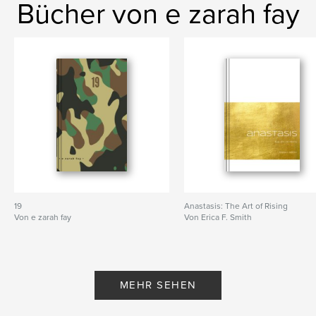
Bücher von e zarah fay
19
Anastasis: The Art of Rising
Von e zarah fay
Von Erica F. Smith
MEHR SEHEN