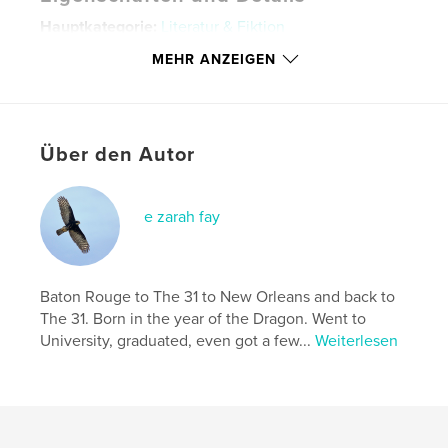
Hauptkategorie:
Literatur & Fiktion
Projektoption:
13×20 cm
MEHR ANZEIGEN
Seitenanzahl:
60
ISBN
Bedrucktes Hardcover: 9780464453918
Über den Autor
Hardcover mit Schutzumschlag: 9780464453925
Softcover: 9780464453901
Veröffentlichungsdatum:
e zarah fay
Nov. 02, 2019
Sprache
English
Schlüsselwörter
Baton Rouge to The 31 to New Orleans and back to
,
,
nature
spirit
dreams
The 31. Born in the year of the Dragon. Went to
University, graduated, even got a few...
Weiterlesen