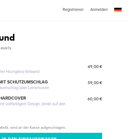
Registrieren
Anmelden
ound
avels
49,00 €
erter Hochglanz-Einband
MIT SCHUTZUMSCHLAG
59,00 €
tzumschlag über Leinencover
 HARDCOVER
60,00 €
it vollfarbigem Design, direkt auf den
t
MwSt. wird an der Kasse aufgeschlagen.