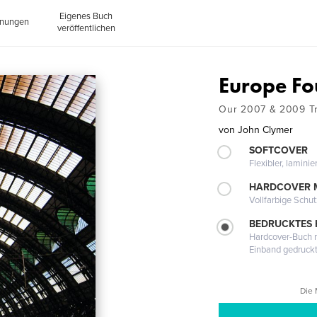
Eigenes Buch
inungen
veröffentlichen
Europe F
Our 2007 & 2009 Tr
von
John Clymer
SOFTCOVER
Flexibler, lamini
HARDCOVER 
Vollfarbige Schu
BEDRUCKTES
Hardcover-Buch m
Einband gedruck
Die 