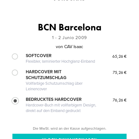
BCN Barcelona
1 - 2 Junio 2009
von
CAV Isaac
SOFTCOVER
65,26 €
Flexibler, laminierter Hochglanz-Einband
HARDCOVER MIT
75,26 €
SCHUTZUMSCHLAG
Vollfarbige Schutzumschlag über
Leinencover
BEDRUCKTES HARDCOVER
76,26 €
Hardcover-Buch mit vollfarbigem Design,
direkt auf den Einband gedruckt
Die MwSt. wird an der Kasse aufgeschlagen.