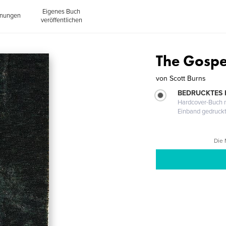
Eigenes Buch
inungen
veröffentlichen
The Gospel
von
Scott Burns
BEDRUCKTES
Hardcover-Buch m
Einband gedruck
Die 