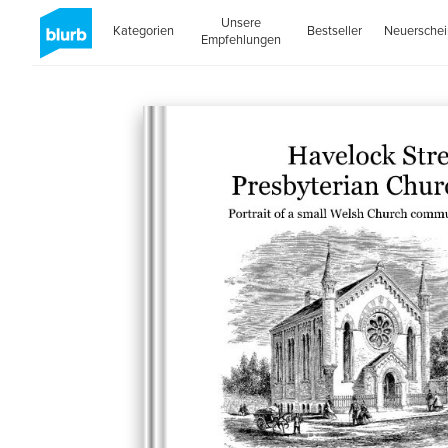
Unsere
Kategorien
Bestseller
Neuersche
Empfehlungen