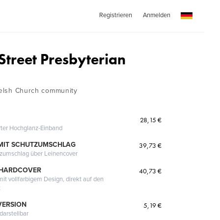
Registrieren
Anmelden
Street Presbyterian
 Welsh Church community
28,15 €
erter Hochglanz-Einband
MIT SCHUTZUMSCHLAG
39,73 €
tzumschlag über Leinencover
 HARDCOVER
40,73 €
it vollfarbigem Design, direkt auf den
t
VERSION
5,19 €
darstellbar