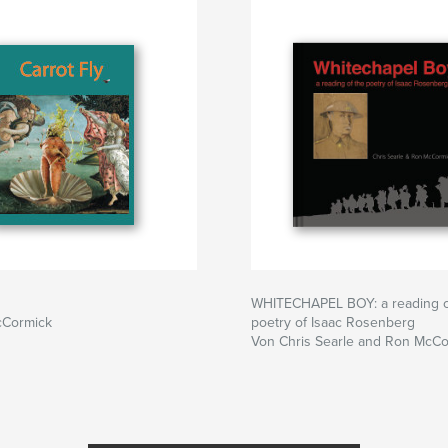
WHITECHAPEL BOY: a reading o
cCormick
poetry of Isaac Rosenberg
Von Chris Searle and Ron McC