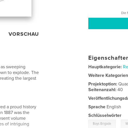
Die 
VORSCHAU
Eigenschaften
 as sweeping
Hauptkategorie:
Re
town to explode. The
Weitere Kategorie
reating the largest
Projektoption:
Quad
Seitenanzahl:
40
Veröffentlichungsd
ed a proud history
Sprache
English
in 1887 was the
Schlüsselwörter
resent volume
,
es of intriguing
Boys Brigade
W