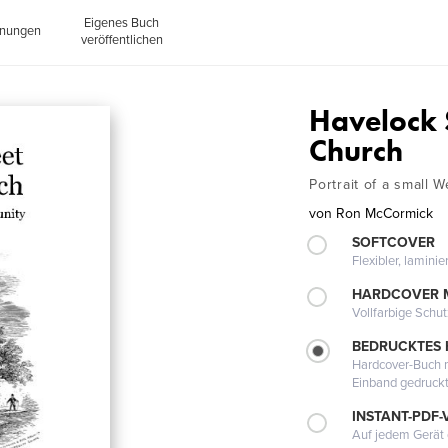
Eigenes Buch
inungen
veröffentlichen
Havelock 
Church
Portrait of a small
von
Ron McCormick
SOFTCOVER
Flexibler, lamini
HARDCOVER 
Vollfarbige Schu
BEDRUCKTES
Hardcover-Buch m
Einband gedruck
INSTANT-PDF-
Auf jedem Gerät 