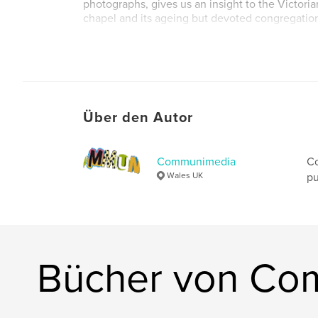
photographs, gives us an insight to the Victori
chapel and its ageing but devoted congregatio
Über den Autor
Communimedia
Co
Wales UK
pu
Bücher von Co