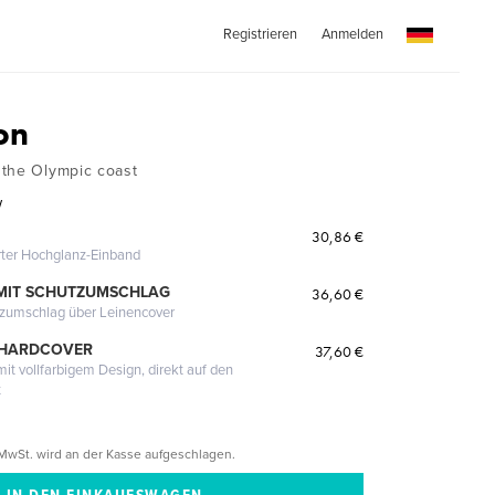
Registrieren
Anmelden
on
 the Olympic coast
w
30,86 €
erter Hochglanz-Einband
MIT SCHUTZUMSCHLAG
36,60 €
tzumschlag über Leinencover
 HARDCOVER
37,60 €
it vollfarbigem Design, direkt auf den
t
MwSt. wird an der Kasse aufgeschlagen.