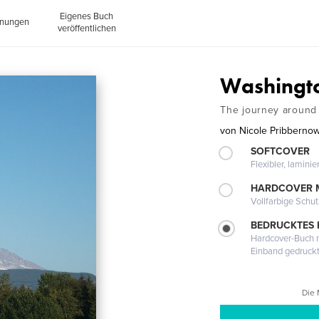
Eigenes Buch
inungen
veröffentlichen
Washingt
The journey around
von
Nicole Pribberno
SOFTCOVER
Flexibler, lamini
HARDCOVER 
Vollfarbige Schu
BEDRUCKTES
Hardcover-Buch m
Einband gedruck
Die 