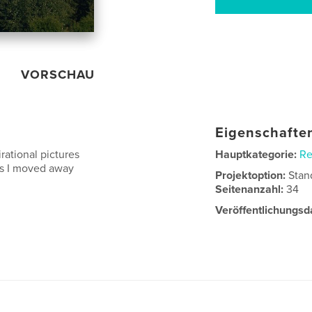
VORSCHAU
Eigenschaften
rational pictures
Hauptkategorie:
Re
rs I moved away
Projektoption:
Stan
Seitenanzahl:
34
Veröffentlichungsd