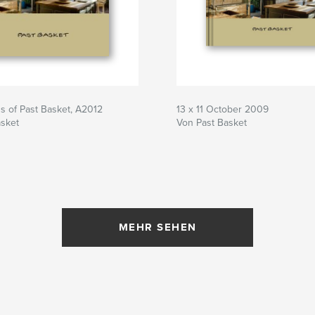
s of Past Basket, A2012
13 x 11 October 2009
asket
Von Past Basket
MEHR SEHEN