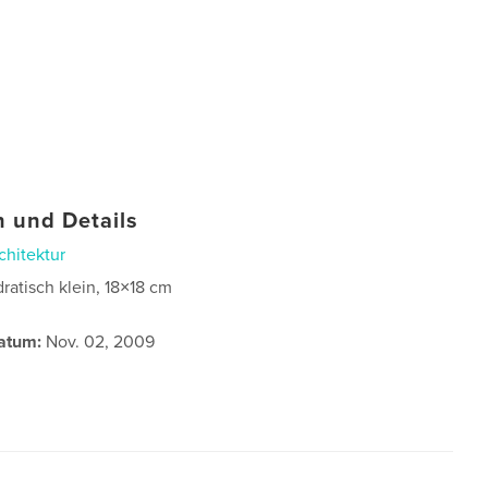
 und Details
chitektur
ratisch klein, 18×18 cm
atum:
Nov. 02, 2009