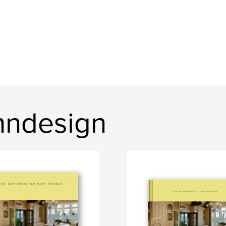
nndesign