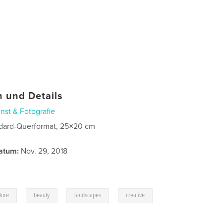
 und Details
nst & Fotografie
dard-Querformat, 25×20 cm
atum:
Nov. 29, 2018
,
,
,
ture
beauty
landscapes
creative