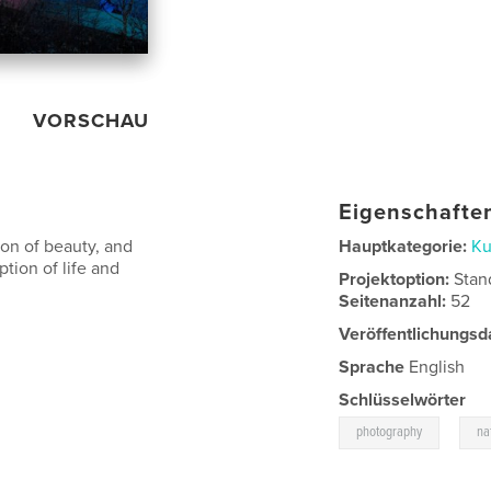
VORSCHAU
Eigenschaften
ion of beauty, and
Hauptkategorie:
Ku
tion of life and
Projektoption:
Stan
Seitenanzahl:
52
Veröffentlichungsd
Sprache
English
Schlüsselwörter
,
photography
na