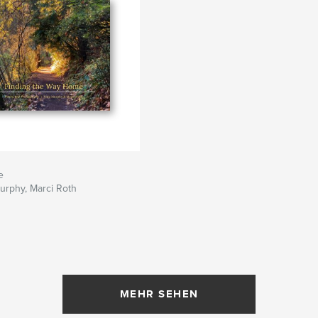
e
urphy, Marci Roth
MEHR SEHEN