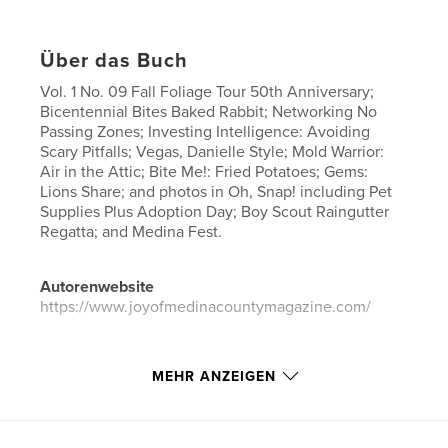
Über das Buch
Vol. 1 No. 09 Fall Foliage Tour 50th Anniversary;
Bicentennial Bites Baked Rabbit; Networking No
Passing Zones; Investing Intelligence: Avoiding
Scary Pitfalls; Vegas, Danielle Style; Mold Warrior:
Air in the Attic; Bite Me!: Fried Potatoes; Gems:
Lions Share; and photos in Oh, Snap! including Pet
Supplies Plus Adoption Day; Boy Scout Raingutter
Regatta; and Medina Fest.
Autorenwebsite
https://www.joyofmedinacountymagazine.com/
Eigenschaften und Details
MEHR ANZEIGEN
Hauptkategorie:
Unterhaltung
Projektoption:
US Letter-Format, 22×28 cm