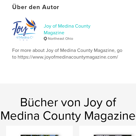
Seitenanzahl:
24
Über den Autor
Veröffentlichungsdatum:
Nov. 11, 2018
Sprache
English
Joy of Medina County
Schlüsselwörter
Magazine
,
,
fallfoliage
ohio
bakedrabbit
Northeast Ohio
For more about Joy of Medina County Magazine, go
to https://www.joyofmedinacountymagazine.com/
Bücher von Joy of
Medina County Magazine