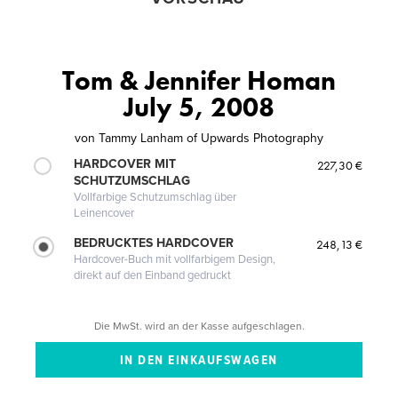
Tom & Jennifer Homan
July 5, 2008
von
Tammy Lanham of Upwards Photography
HARDCOVER MIT
227,30 €
SCHUTZUMSCHLAG
Vollfarbige Schutzumschlag über
Leinencover
BEDRUCKTES HARDCOVER
248,13 €
Hardcover-Buch mit vollfarbigem Design,
direkt auf den Einband gedruckt
Die MwSt. wird an der Kasse aufgeschlagen.