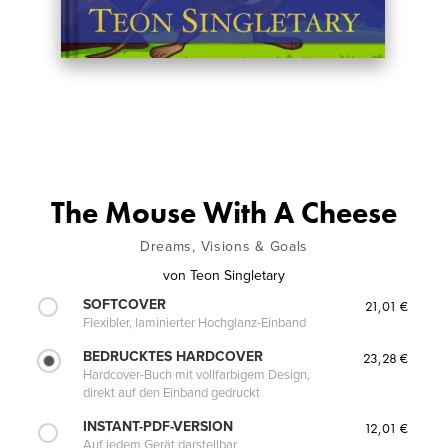
The Mouse With A Cheese
Dreams, Visions & Goals
von
Teon Singletary
SOFTCOVER
21,01 €
Flexibler, laminierter Hochglanz-Einband
BEDRUCKTES HARDCOVER
23,28 €
Hardcover-Buch mit vollfarbigem Design,
direkt auf den Einband gedruckt
INSTANT-PDF-VERSION
12,01 €
Auf jedem Gerät darstellbar