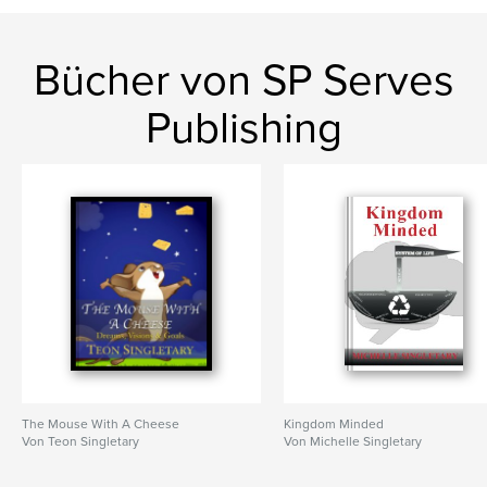
,
,
,
dreams
visions
goals
mouse with a cheese
Bücher von SP Serves
Publishing
The Mouse With A Cheese
Kingdom Minded
Von Teon Singletary
Von Michelle Singletary