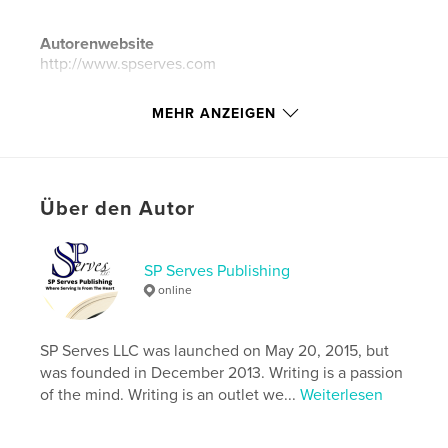
Autorenwebsite
http://www.spserves.com
MEHR ANZEIGEN
Eigenschaften und Details
Hauptkategorie:
Kinder- und Jugendbücher
Weitere Kategorien
Vereinigte Staaten von Amerika
(USA)
,
Inspiration
Über den Autor
Projektoption:
20×25 cm
Seitenanzahl:
32
SP Serves Publishing
ISBN
online
Softcover: 9781389100154
Bedrucktes Hardcover: 9781389100161
SP Serves LLC was launched on May 20, 2015, but
Veröffentlichungsdatum:
Dez. 22, 2017
was founded in December 2013. Writing is a passion
of the mind. Writing is an outlet we...
Weiterlesen
Sprache
English
Schlüsselwörter