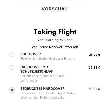
VORSCHAU
Taking Flight
And learning to Soar!
von
Pierce Rockwell Patterson
SOFTCOVER
26,88 €
Flexibler, laminierter Hochglanz-Einband
HARDCOVER MIT
33,88 €
SCHUTZUMSCHLAG
Vollfarbige Schutzumschlag über
Leinencover
BEDRUCKTES HARDCOVER
33,88 €
Hardcover-Buch mit vollfarbigem Design,
direkt auf den Einband gedruckt