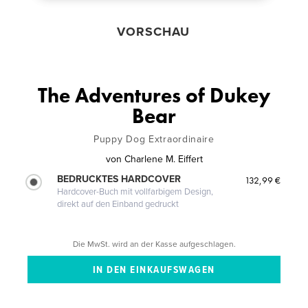
VORSCHAU
The Adventures of Dukey
Bear
Puppy Dog Extraordinaire
von
Charlene M. Eiffert
BEDRUCKTES HARDCOVER
132,99 €
Hardcover-Buch mit vollfarbigem Design,
direkt auf den Einband gedruckt
Die MwSt. wird an der Kasse aufgeschlagen.