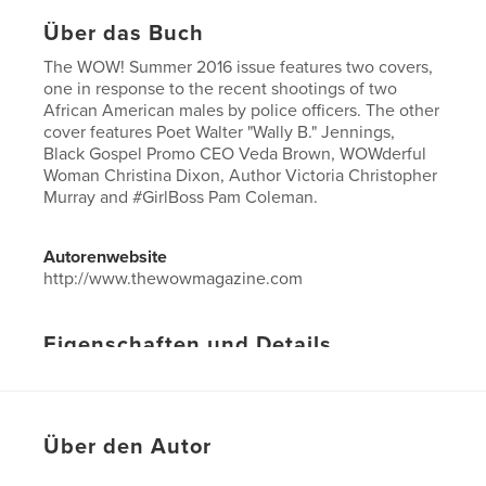
Über das Buch
The WOW! Summer 2016 issue features two covers,
one in response to the recent shootings of two
African American males by police officers. The other
cover features Poet Walter "Wally B." Jennings,
Black Gospel Promo CEO Veda Brown, WOWderful
Woman Christina Dixon, Author Victoria Christopher
Murray and #GirlBoss Pam Coleman.
Autorenwebsite
http://www.thewowmagazine.com
Eigenschaften und Details
Hauptkategorie:
Religion & Spiritualität
Projektoption:
US Letter-Format, 22×28 cm
Seitenanzahl:
52
Über den Autor
Veröffentlichungsdatum:
Juli 10, 2016