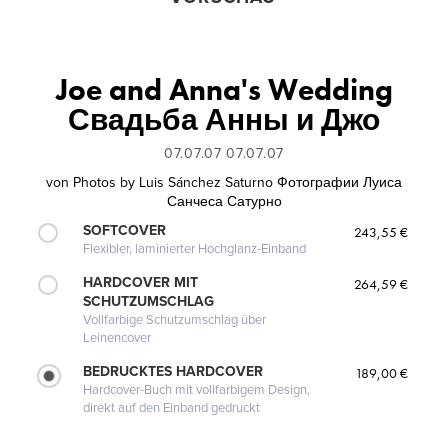
Joe and Anna's Wedding
Свадьба Анны и Джо
07.07.07 07.07.07
von
Photos by Luis Sánchez Saturno Фотографии Луиса
Санчеса Сатурно
SOFTCOVER
243,55 €
Flexibler, laminierter Hochglanz-Einband
HARDCOVER MIT
264,59 €
SCHUTZUMSCHLAG
Vollfarbige Schutzumschlag über
Leinencover
BEDRUCKTES HARDCOVER
189,00 €
Hardcover-Buch mit vollfarbigem Design,
direkt auf den Einband gedruckt