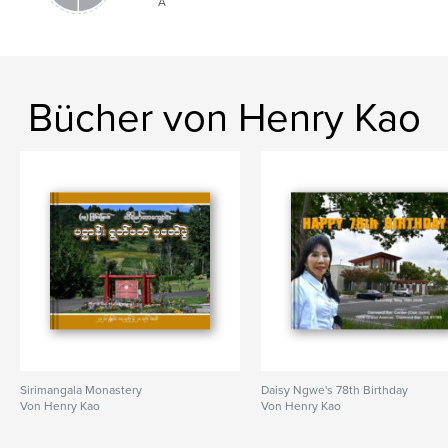
A
Bücher von Henry Kao
Sirimangala Monastery
Daisy Ngwe's 78th Birthday
Von Henry Kao
Von Henry Kao