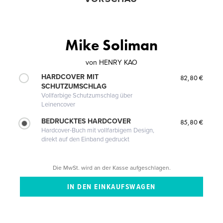
Mike Soliman
von
HENRY KAO
HARDCOVER MIT
82,80 €
SCHUTZUMSCHLAG
Vollfarbige Schutzumschlag über
Leinencover
BEDRUCKTES HARDCOVER
85,80 €
Hardcover-Buch mit vollfarbigem Design,
direkt auf den Einband gedruckt
Die MwSt. wird an der Kasse aufgeschlagen.